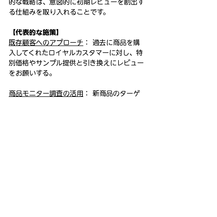
的な戦略は、意図的に初期レビューを創出す
る仕組みを取り入れることです。
【代表的な施策】
既存顧客へのアプローチ
： 過去に商品を購
入してくれたロイヤルカスタマーに対し、特
別価格やサンプル提供と引き換えにレビュー
をお願いする。
商品モニター調査の活用
： 新商品のターゲ
ット層に合致するモニターを募集し、実際に
商品を使用してもらった上で、率直な感想を
レビューとして投稿してもらう。
特に弊社サービスのように
「商品モニターレ
ビュー代行」
を活用して質の高い口コミを初
期段階で確保することは、商品リリースの初
速を最大化するための最も確実な投資と言え
ます。