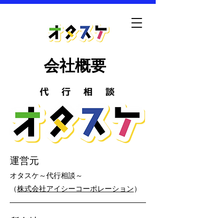
​レビュー・口コミの相談窓口
会社概要
運営元
オタスケ～代行相談～
​（
株式会社アイシーコーポレーション
）